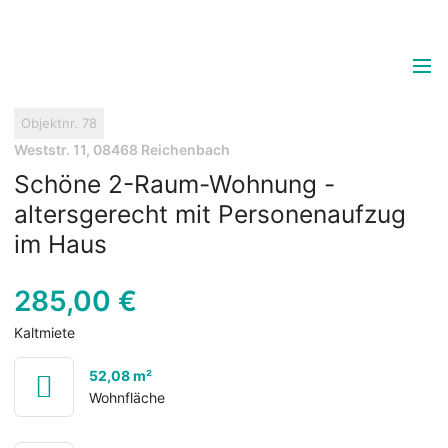
Objektnr.
78
Weststr. 11, 08468 Reichenbach
Schöne 2-Raum-Wohnung -
altersgerecht mit Personenaufzug
im Haus
285,00 €
Kaltmiete
52,08 m²
Wohnfläche