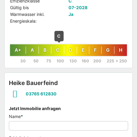
Effizienzklasse
C
Gültig bis
07-2028
Warmwasser inkl.
Ja
Energieskala:
C
A+
A
B
C
D
E
F
G
H
Heike Bauerfeind
03765 612830
Jetzt Immobilie anfragen
Name
*